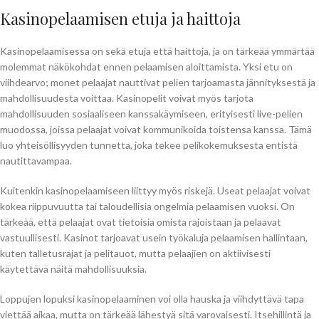
Kasinopelaamisen etuja ja haittoja
Kasinopelaamisessa on sekä etuja että haittoja, ja on tärkeää ymmärtää
molemmat näkökohdat ennen pelaamisen aloittamista. Yksi etu on
viihdearvo; monet pelaajat nauttivat pelien tarjoamasta jännityksestä ja
mahdollisuudesta voittaa. Kasinopelit voivat myös tarjota
mahdollisuuden sosiaaliseen kanssakäymiseen, erityisesti live-pelien
muodossa, joissa pelaajat voivat kommunikoida toistensa kanssa. Tämä
luo yhteisöllisyyden tunnetta, joka tekee pelikokemuksesta entistä
nautittavampaa.
Kuitenkin kasinopelaamiseen liittyy myös riskejä. Useat pelaajat voivat
kokea riippuvuutta tai taloudellisia ongelmia pelaamisen vuoksi. On
tärkeää, että pelaajat ovat tietoisia omista rajoistaan ja pelaavat
vastuullisesti. Kasinot tarjoavat usein työkaluja pelaamisen hallintaan,
kuten talletusrajat ja pelitauot, mutta pelaajien on aktiivisesti
käytettävä näitä mahdollisuuksia.
Loppujen lopuksi kasinopelaaminen voi olla hauska ja viihdyttävä tapa
viettää aikaa, mutta on tärkeää lähestyä sitä varovaisesti. Itsehillintä ja