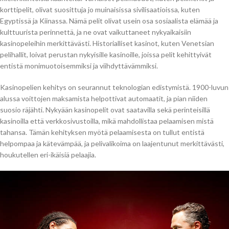
korttipelit, olivat suosittuja jo muinaisissa sivilisaatioissa, kuten
Egyptissä ja Kiinassa. Nämä pelit olivat usein osa sosiaalista elämää ja
kulttuurista perinnettä, ja ne ovat vaikuttaneet nykyaikaisiin
kasinopeleihin merkittävästi. Historialliset kasinot, kuten Venetsian
pelihallit, loivat perustan nykyisille kasinoille, joissa pelit kehittyivät
entistä monimuotoisemmiksi ja viihdyttävämmiksi.
Kasinopelien kehitys on seurannut teknologian edistymistä. 1900-luvun
alussa voittojen maksamista helpottivat automaatit, ja pian niiden
suosio räjähti. Nykyään kasinopelit ovat saatavilla sekä perinteisillä
kasinoilla että verkkosivustoilla, mikä mahdollistaa pelaamisen mistä
tahansa. Tämän kehityksen myötä pelaamisesta on tullut entistä
helpompaa ja kätevämpää, ja pelivalikoima on laajentunut merkittävästi,
houkutellen eri-ikäisiä pelaajia.