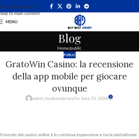
Skip to navigation
Skip to main content
MENU
Blog
Home
public
PUBLIC
GratoWin Casino: la recensione
della app mobile per giocare
ovunque
0
admin_buybestjersey
On June 23, 2026
Il mondo dei casinò online è in continua espansione e tra le piattaforme