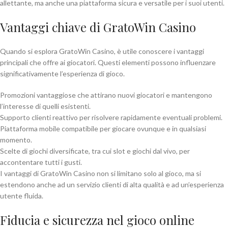
allettante, ma anche una piattaforma sicura e versatile per i suoi utenti.
Vantaggi chiave di GratoWin Casino
Quando si esplora GratoWin Casino, è utile conoscere i vantaggi
principali che offre ai giocatori. Questi elementi possono influenzare
significativamente l’esperienza di gioco.
Promozioni vantaggiose che attirano nuovi giocatori e mantengono
l’interesse di quelli esistenti.
Supporto clienti reattivo per risolvere rapidamente eventuali problemi.
Piattaforma mobile compatibile per giocare ovunque e in qualsiasi
momento.
Scelte di giochi diversificate, tra cui slot e giochi dal vivo, per
accontentare tutti i gusti.
I vantaggi di GratoWin Casino non si limitano solo al gioco, ma si
estendono anche ad un servizio clienti di alta qualità e ad un’esperienza
utente fluida.
Fiducia e sicurezza nel gioco online