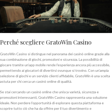
Perché scegliere GratoWin Casino
GratoWin Casino si distingue nel panorama dei casinò online grazie alla
sua combinazione di giochi, promozioni e sicurezza. La possibilità di
giocare tramite un’app mobile rende l’esperienza ancora più accessibile,
permettendo ai giocatori di divertirsi ovunque si trovino. Con un’ampia
selezione di giochi e un servizio clienti affidabile, GratoWin è una scelta
astuta per chi cerca un casinò online di qualità.
Se stai cercando un casinò online che unisca varietà, sicurezza e
promozioni interessanti, GratoWin Casino rappresenta una soluzione
ideale. Non perdere l’opportunità di esplorare questa piattaforma e
scoprire tutto ciò che ha da offrire per il tuo divertimento e