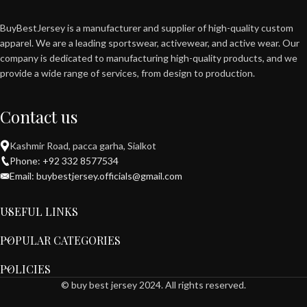
BuyBestJersey is a manufacturer and supplier of high-quality custom
apparel. We are a leading sportswear, activewear, and active wear. Our
company is dedicated to manufacturing high-quality products, and we
provide a wide range of services, from design to production.
Contact us
Kashmir Road, pacca garha, Sialkot
Phone: +92 332 8577534
Email: buybestjersey.officials@gmail.com
USEFUL LINKS
POPULAR CATEGORIES
POLICIES
© buy best jersey 2024. All rights reserved.