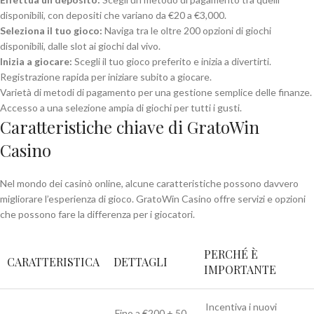
disponibili, con depositi che variano da €20 a €3,000.
Seleziona il tuo gioco:
Naviga tra le oltre 200 opzioni di giochi
disponibili, dalle slot ai giochi dal vivo.
Inizia a giocare:
Scegli il tuo gioco preferito e inizia a divertirti.
Registrazione rapida per iniziare subito a giocare.
Varietà di metodi di pagamento per una gestione semplice delle finanze.
Accesso a una selezione ampia di giochi per tutti i gusti.
Caratteristiche chiave di GratoWin
Casino
Nel mondo dei casinò online, alcune caratteristiche possono davvero
migliorare l’esperienza di gioco. GratoWin Casino offre servizi e opzioni
che possono fare la differenza per i giocatori.
PERCHÉ È
CARATTERISTICA
DETTAGLI
IMPORTANTE
Incentiva i nuovi
Fino a €200 + 50