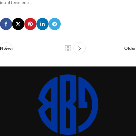
intrattenimento.
Newer
Older